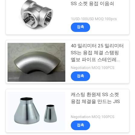
SS 소켓 용접 이음쇠
19
1USD-100USD MOQ:100pcs
접촉
SS 소켓 용접 이음쇠
40 밀리미터 25 밀리미터
SS는 용접 체결 스탬핑
엘보 파이프 스테인레스
강에 소켓을 끼웁니다
Negotiation MOQ:100PCS
접촉
45
캐스팅 환원제 SS 소켓
스테인리스 플랜지
용접 체결을 만드는 JIS
Negotiation MOQ:100PCS
접촉