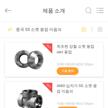
품
질
산
제품 소개
업
강
관
이
집
72
음
쇠
중국 SS 소켓 용접 이음쇠
협
력
산업 강관 이음쇠
업
제
체.
Copyright
HOT
위조된 강철 소켓 용접
©
품
2020
olet 용접
-
2022
industrialsteelpipefittings.com.
All
1USD-100USD MOQ:100pcs
우
Rights
Reserved.
지금 문의
37
리
HOT
ANSI 십자가 SS 소켓 용
에
탄소 강관 이음쇠
접 이음쇠
대
1USD-100USD MOQ:100pcs