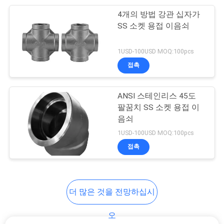
4개의 방법 강관 십자가
38
SS 소켓 용접 이음쇠
탄소 강철 플랜지
1USD-100USD MOQ:100pcs
접촉
ANSI 스테인리스 45도
팔꿈치 SS 소켓 용접 이
음쇠
19
1USD-100USD MOQ:100pcs
접촉
가단성 철 관 이음쇠
더 많은 것을 전망하십시
오