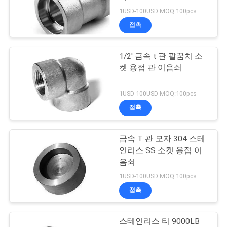
1USD-100USD MOQ:100pcs
연
접촉
24
락
탄소 강철 소켓 용접
1/2' 금속 t 관 팔꿈치 소
주
켓 용접 관 이음쇠
이음쇠
세
1USD-100USD MOQ:100pcs
요
접촉
뉴
금속 T 관 모자 304 스테
20
인리스 SS 소켓 용접 이
스
음쇠
합금 관 이음쇠
1USD-100USD MOQ:100pcs
경
접촉
우
스테인리스 티 9000LB