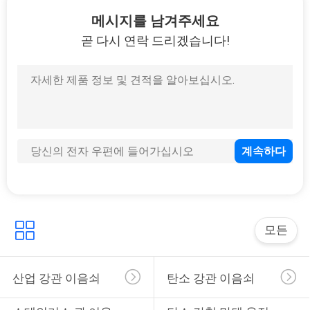
19
메시지를 남겨주세요
연성이 있는 철 관 이
곧 다시 연락 드리겠습니다!
음쇠
79
HDPE 관 이음쇠
모든
산업 강관 이음쇠
탄소 강관 이음쇠