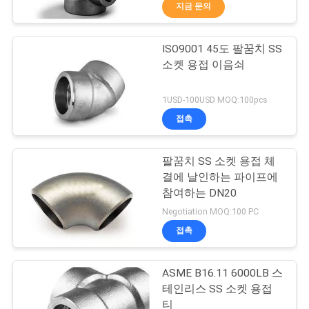
하
지금 문의
여
ISO9001 45도 팔꿈치 SS
105
소켓 용접 이음쇠
공
스테인리스 관 이음
장
1USD-100USD MOQ:100pcs
쇠
접촉
여
행
팔꿈치 SS 소켓 용접 체
결에 날인하는 파이프에
참여하는 DN20
품
40
Negotiation MOQ:100 PC
탄소 강철 맞댄 용접
질
접촉
관
이음쇠
ASME B16.11 6000LB 스
리
테인리스 SS 소켓 용접
티