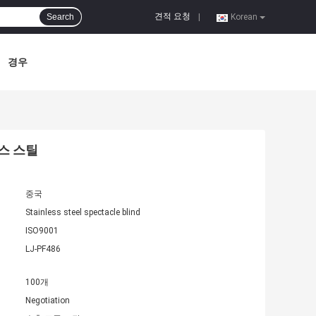
견적 요청
Search
|
Korean
경우
리스 스틸
중국
Stainless steel spectacle blind
ISO9001
LJ-PF486
100개
Negotiation