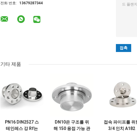
전화 번호:
13679287344
기타 제품
PN16 DIN2527 스
DN10은 구조를 위
접속 파이프를 위
테인레스 강 Rf는
해 150 용접 가능 관
3/4 인치 A182
직류 전기로 자극된
플랜지 ASTM B381
F316l 스테인레