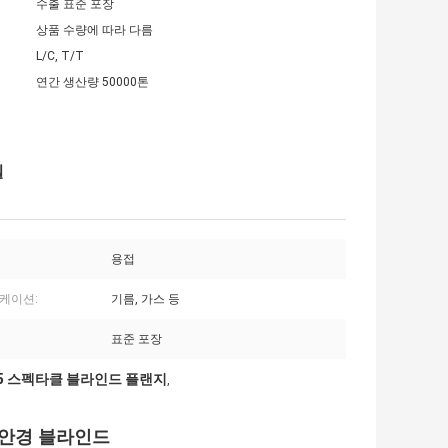
수출 표준 포장
상품 수량에 따라 다름
L/C, T/T
연간 생산량 50000톤
틸
용접
케이션:
기름, 가스 등
표준 포장
6.5 스펙타클 블라인드 플랜지
,
틸 안경 블라인드