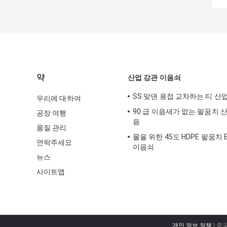
약
산업 강관 이음쇠
SS 맞댄 용접 교차하는 티 산
우리에 대하여
90 급 이음새가 없는 팔꿈치 
공장 여행
음
품질 관리
물을 위한 45도 HDPE 팔꿈치 Ele
연락주세요
이음쇠
뉴스
사이트맵
개인 정보 정책
| 중