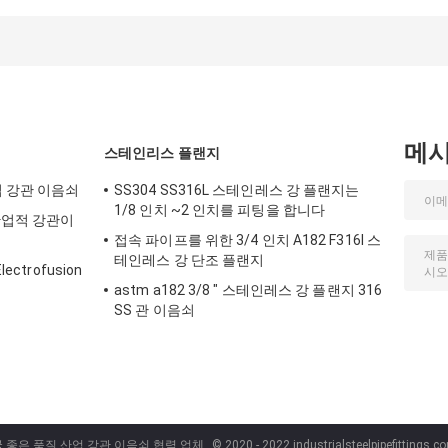
플랜지에 실을 뀄습
을 분류합니다
강 단조 플랜지
니다
메
스테인리스 플랜지
업 강관 이음쇠
SS304 SS316L 스테인레스 강 플랜지는
1/8 인치 ~2 인치를 피팅을 합니다
산업적 강관이
접속 파이프를 위한 3/4 인치 A182 F316l 스
테인레스 강 단조 플랜지
ctrofusion
astm a182 3/8 " 스테인레스 강 플랜지 316
SS 관 이음쇠
국 좋은 품질 산업 강관 이음쇠 협력 업체.
© 2020 - 2022 industrialsteelpipefittings.co