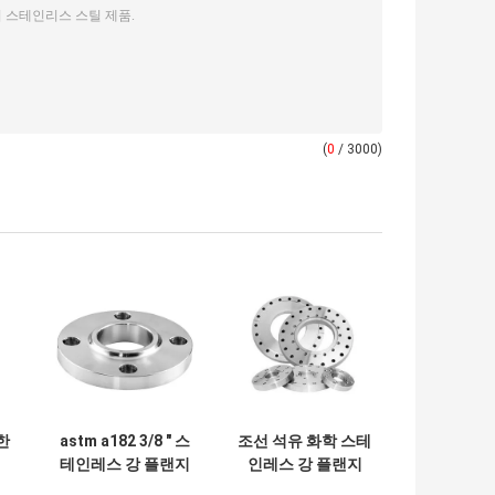
(
0
/ 3000)
한
astm a182 3/8 " 스
조선 석유 화학 스테
테인레스 강 플랜지
인레스 강 플랜지
스
316 SS 관 이음쇠