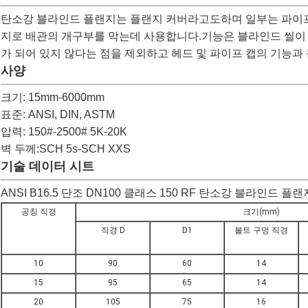
탄소강 블라인드 플랜지는 플랜지 커버라고도하며 일부는 파이
지로 배관의 개구부를 막는데 사용합니다.기능은 블라인드 씰이 
가 되어 있지 않다는 점을 제외하고 헤드 및 파이프 캡의 기능과
사양
크기: 15mm-6000mm
표준: ANSI, DIN, ASTM
압력: 150#-2500# 5K-20K
벽 두께:SCH 5s-SCH XXS
기술 데이터 시트
ANSI B16.5 단조 DN100 클래스 150 RF 탄소강 블라인드 플
공칭 직경
크기(mm)
직경 D
D1
볼트 구멍 직경
10
90
60
14
15
95
65
14
20
105
75
16