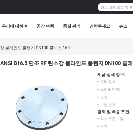
우리에 대하여
공장 여행
품질 관리
연락주세요
뉴스
 탄소강 블라인드 플랜지 DN100 클래스 150
ANSI B16.5 단조 RF 탄소강 블라인드 플랜지 DN100 클래
제품 상세 정보:
원래 장소:
브랜드 이름:
인증:
모델 번호:
결제 및 배송 조건:
최소 주문 수량:
가격: