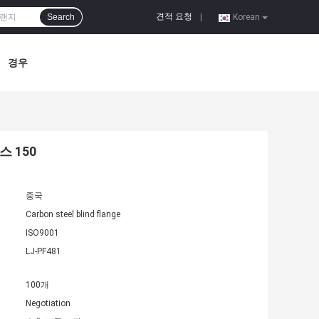
견적 요청
Search
|
Korean
경우
스 150
중국
Carbon steel blind flange
ISO9001
LJ-PF481
100개
Negotiation