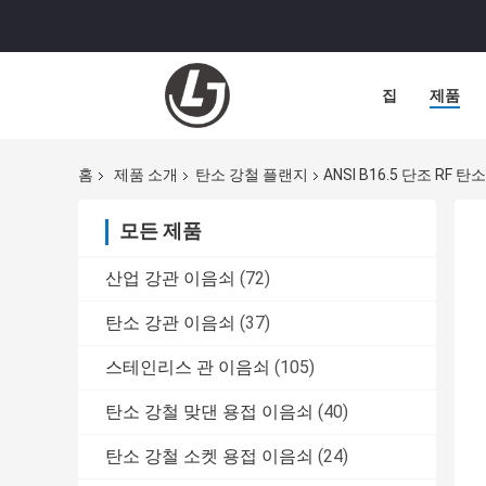
집
제품
홈
제품 소개
탄소 강철 플랜지
ANSI B16.5 단조 RF
모든 제품
산업 강관 이음쇠
(72)
탄소 강관 이음쇠
(37)
스테인리스 관 이음쇠
(105)
탄소 강철 맞댄 용접 이음쇠
(40)
탄소 강철 소켓 용접 이음쇠
(24)