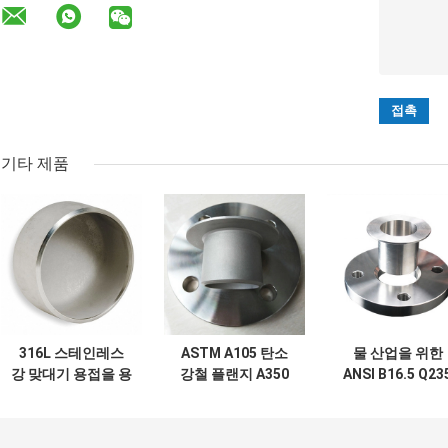
기타 제품
316L 스테인레스
ASTM A105 탄소
물 산업을 위한
강 맞대기 용접을 용
강철 플랜지 A350
ANSI B16.5 Q23
접하는 것 ASME
용접 2 밀리미터 두
RF MF PN40 탄
B16.9를 완성합니
께
강 플랜지
다