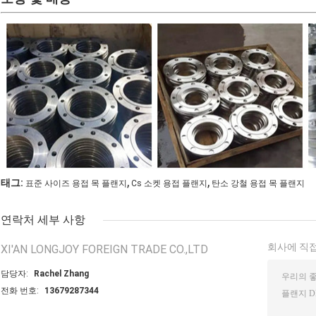
,
,
태그:
표준 사이즈 용접 목 플랜지
Cs 소켓 용접 플랜지
탄소 강철 용접 목 플랜지
연락처 세부 사항
회사에 직접
XI'AN LONGJOY FOREIGN TRADE CO.,LTD
담당자:
Rachel Zhang
전화 번호:
13679287344