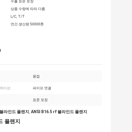
수출 표준 포장
상품 수량에 따라 다름
L/C, T/T
연간 생산량 50000톤
0
용접
케이션:
파이프 연결
표준 포장
강 블라인드 플랜지
ANSI B16.5 rf 블라인드 플랜지
,
인드 플랜지