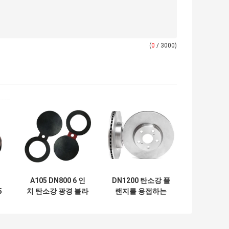
(
0
/ 3000)
A105 DN800 6 인
DN1200 탄소강 플
5
치 탄소강 광경 블라
랜지를 용접하는
소
인드 ANSI B16.48
ANSI 평평한 엉덩
이