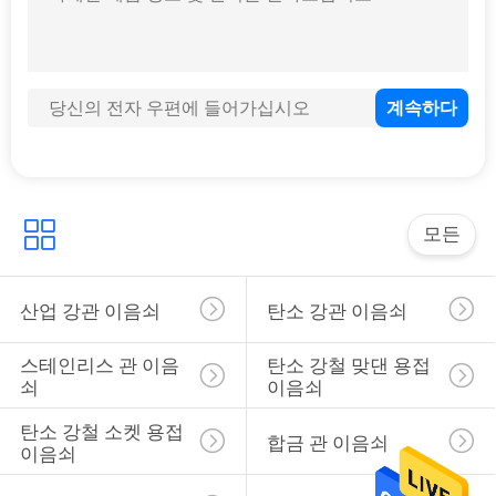
연
락
주
세
요
모든
뉴
산업 강관 이음쇠
탄소 강관 이음쇠
스
스테인리스 관 이음
탄소 강철 맞댄 용접 
쇠
이음쇠
경
탄소 강철 소켓 용접 
합금 관 이음쇠
이음쇠
우