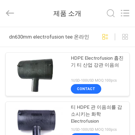
©
2020
-
제품 소개
2026
Xi'an
Longjoy
Foreign
Trade
집
Co.,Ltd.
dn630mm electrofusion tee 온라인 제조
All
Rights
Reserved.
제
HDPE Electrofusion 흡진
품
기 티 산업 강관 이음쇠
1USD-100USD MOQ:100pcs
우
CONTACT
리
티 HDPE 관 이음쇠를 감
에
소시키는 화학
대
Electrofusion
1USD-100USD MOQ:100pcs