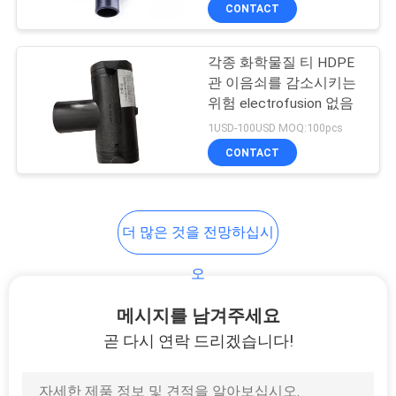
하
CONTACT
여
각종 화학물질 티 HDPE
관 이음쇠를 감소시키는
공
위험 electrofusion 없음
장
1USD-100USD MOQ:100pcs
CONTACT
여
행
더 많은 것을 전망하십시
품
오
질
메시지를 남겨주세요
관
곧 다시 연락 드리겠습니다!
리