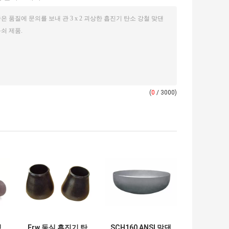
(
0
/ 3000)
정
Erw 동심 흡진기 탄
SCH160 ANSI 맞댄