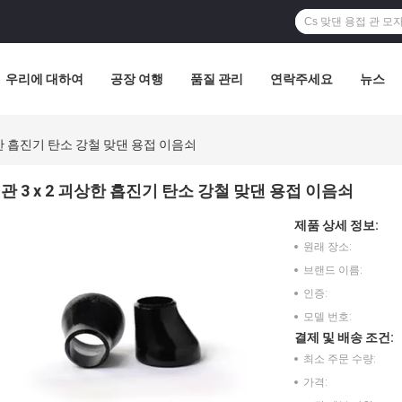
우리에 대하여
공장 여행
품질 관리
연락주세요
뉴스
괴상한 흡진기 탄소 강철 맞댄 용접 이음쇠
관 3 x 2 괴상한 흡진기 탄소 강철 맞댄 용접 이음쇠
제품 상세 정보:
원래 장소:
브랜드 이름:
인증:
모델 번호:
결제 및 배송 조건:
최소 주문 수량:
가격: