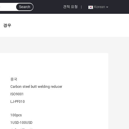
견적 요청
Search
|
Korean
경우
중국
Carbon steel butt welding reducer
ISO9001
LJ-PF010
100pcs
1USD-100USD