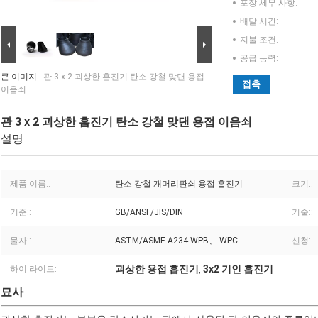
포장 세부 사항:
배달 시간:
지불 조건:
공급 능력:
큰 이미지 :
관 3 x 2 괴상한 흡진기 탄소 강철 맞댄 용접
접촉
이음쇠
관 3 x 2 괴상한 흡진기 탄소 강철 맞댄 용접 이음쇠
설명
제품 이름::
탄소 강철 개머리판쇠 용접 흡진기
크기::
기준::
GB/ANSI /JIS/DIN
기술::
물자::
ASTM/ASME A234 WPB、 WPC
신청:
괴상한 용접 흡진기
3x2 기인 흡진기
하이 라이트:
,
묘사