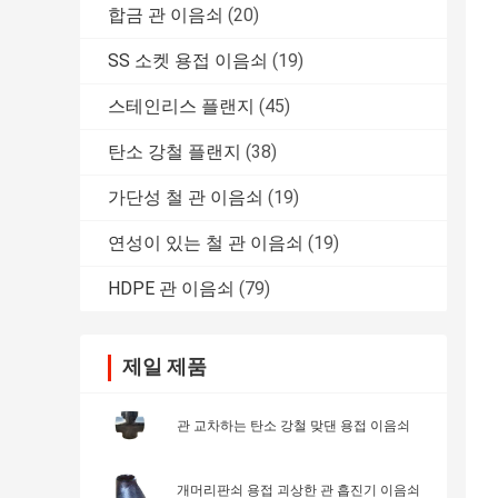
합금 관 이음쇠
(20)
SS 소켓 용접 이음쇠
(19)
스테인리스 플랜지
(45)
탄소 강철 플랜지
(38)
가단성 철 관 이음쇠
(19)
연성이 있는 철 관 이음쇠
(19)
HDPE 관 이음쇠
(79)
제일 제품
관 교차하는 탄소 강철 맞댄 용접 이음쇠
개머리판쇠 용접 괴상한 관 흡진기 이음쇠