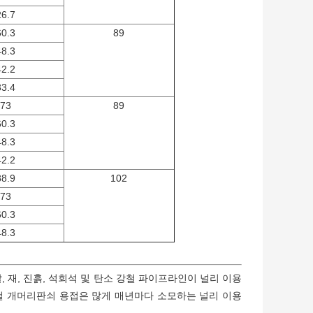
26.7
60.3
89
48.3
42.2
33.4
73
89
60.3
48.3
42.2
88.9
102
73
60.3
48.3
 재, 진흙, 석회석 및 탄소 강철 파이프라인이 널리 이용
철 개머리판쇠 용접은 많게 매년마다 소모하는 널리 이용