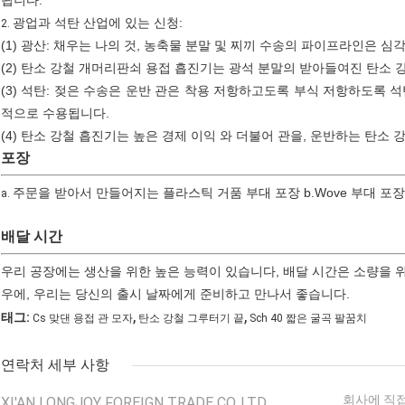
됩니다.
광업과 석탄 산업에 있는 신청:
2.
(1) 광산: 채우는 나의 것, 농축물 분말 및 찌끼 수송의 파이프라인은 
(2) 탄소 강철 개머리판쇠 용접 흡진기는 광석 분말의 받아들여진 탄소
(3) 석탄: 젖은 수송은 운반 관은 착용 저항하고도록 부식 저항하도록
적으로 수용됩니다.
(4) 탄소 강철 흡진기는 높은 경제 이익 와 더불어 관을, 운반하는 탄소
포장
주문을 받아서 만들어지는 플라스틱 거품 부대 포장 b.Wove 부대 포장 c.P
a.
배달 시간
우리 공장에는 생산을 위한 높은 능력이 있습니다, 배달 시간은 소량을 위한
우에, 우리는 당신의 출시 날짜에게 준비하고 만나서 좋습니다.
,
,
태그:
Cs 맞댄 용접 관 모자
탄소 강철 그루터기 끝
Sch 40 짧은 굴곡 팔꿈치
연락처 세부 사항
회사에 직접
XI'AN LONGJOY FOREIGN TRADE CO.,LTD