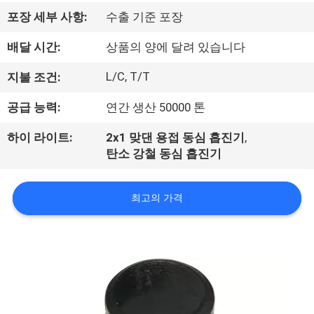
하
포장 세부 사항:
수출 기준 포장
여
배달 시간:
상품의 양에 달려 있습니다
공
L/C, T/T
지불 조건:
장
공급 능력:
연간 생산 50000 톤
여
하이 라이트:
2x1 맞댄 용접 동심 흡진기
,
탄소 강철 동심 흡진기
행
최고의 가격
품
질
관
리