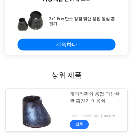
2x1 Erw 탄소 강철 맞댄 용접 동심 흡
진기
계속하다
상위 제품
개머리판쇠 용접 괴상한
관 흡진기 이음쇠
1USD-100USD MOQ:100pcs
접촉