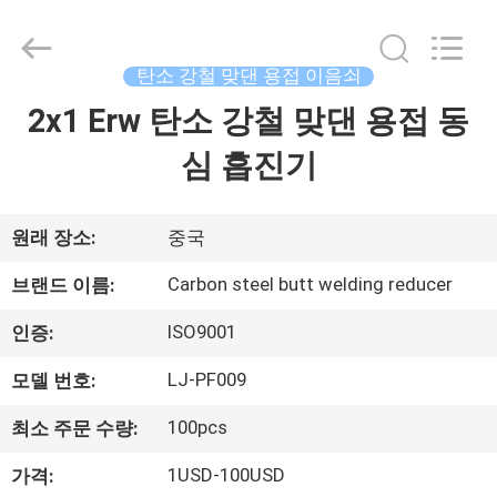
품
질
산
업
강
탄소 강철 맞댄 용접 이음쇠
관
이
2x1 Erw 탄소 강철 맞댄 용접 동
집
음
쇠
협
심 흡진기
력
업
제
체.
Copyright
©
품
원래 장소:
중국
2020
-
2022
industrialsteelpipefittings.com.
Carbon steel butt welding reducer
브랜드 이름:
All
우
Rights
Reserved.
ISO9001
인증:
리
LJ-PF009
모델 번호:
에
100pcs
최소 주문 수량:
대
1USD-100USD
가격: