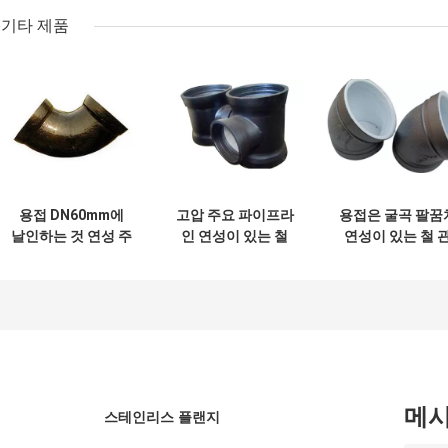
기타 제품
용접 DN60mm에
고압 주요 파이프라
용접은 굴곡 팔꿈
날인하는 것 연성 주
인 연성이 있는 철
연성이 있는 철 
철 팔꿈치를 던졌습
티
이음쇠를 연결합
니다
다
메
스테인리스 플랜지