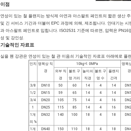
이점
연성이 있는 철 플랜지는 방식제 아연과 아스팔트 페인트의 짧은 생산 주기
및 긴 서비스 기간과 더불어 EPC 과정에 의해, 제조됩니다. 안대기는 
과 아스팔트 페인트로 입힙니다. ISO2531 기준에 따르면, 압력은 PN16입
성 및 강인성.
기술적인 자료표
실을 꿴 강관은 연성이 있는 철 관 이음쇠 기술적인 자료표 아래에로 플
인치
명목상 직
10kg=l. 0MPa
명목상
경
경
외부 직
볼트 구
놀이쇠
볼트 구
플랜지
경
멍 거리
직경
멍 수
간격
3/8
DN10
50
60
14
4
14
DN
1/2
DN15
59
65
14
4
14
DN
3/4
DN20
105
75
14
4
16
DN
1
DN25
115
85
14
4
16
DN
1개
DN32
140
100
18
4
18
DN
의 ¼
1개
DN40
150
110
18
4
18
DN