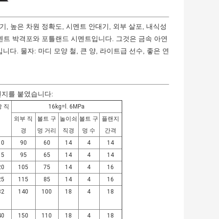
, 높은 차원 정확도, 시멘트 안대기, 외부 살포, 내식성
시멘트 박격포와 포틀랜드 시멘트입니다. 그것은 금속 아연
니다. 물자: 마디 모양 철, 큰 양, 라이트급 선수, 좋은 연
랜지를 붙였습니다:
 직
16kg=l. 6MPa
외부 직
볼트 구
놀이쇠
볼트 구
플랜지
경
멍 거리
직경
멍 수
간격
10
90
60
14
4
14
15
95
65
14
4
14
20
105
75
14
4
16
25
115
85
14
4
16
32
140
100
18
4
18
40
150
110
18
4
18