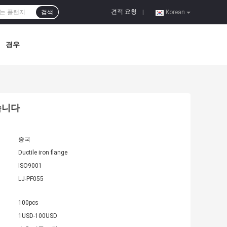
견적 요청
검색
|
Korean
경우
습니다
중국
Ductile iron flange
ISO9001
LJ-PF055
100pcs
1USD-100USD