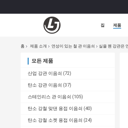
집
제품
홈
제품 소개
연성이 있는 철 관 이음쇠
실을 꿴 강관은 
모든 제품
산업 강관 이음쇠
(72)
탄소 강관 이음쇠
(37)
스테인리스 관 이음쇠
(105)
탄소 강철 맞댄 용접 이음쇠
(40)
탄소 강철 소켓 용접 이음쇠
(24)