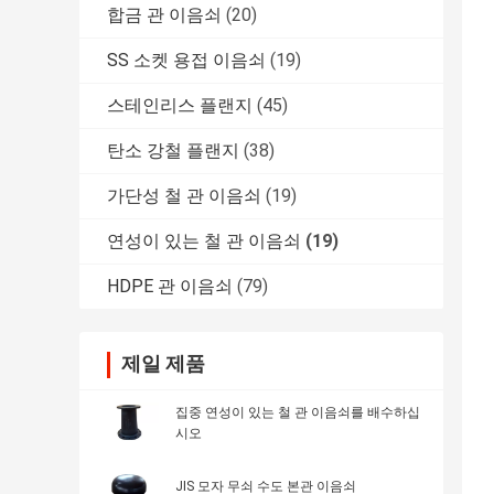
합금 관 이음쇠
(20)
SS 소켓 용접 이음쇠
(19)
스테인리스 플랜지
(45)
탄소 강철 플랜지
(38)
가단성 철 관 이음쇠
(19)
연성이 있는 철 관 이음쇠
(19)
HDPE 관 이음쇠
(79)
제일 제품
집중 연성이 있는 철 관 이음쇠를 배수하십
시오
JIS 모자 무쇠 수도 본관 이음쇠