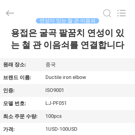
©
2020
-
2026
Xi'an
연성이 있는 철 관 이음쇠
Longjoy
Foreign
Trade
용접은 굴곡 팔꿈치 연성이 있
집
Co.,Ltd.
All
Rights
는 철 관 이음쇠를 연결합니다
Reserved.
제
품
원래 장소:
중국
Ductile iron elbow
브랜드 이름:
우
ISO9001
인증:
리
LJ-PF051
모델 번호:
에
100pcs
최소 주문 수량:
대
1USD-100USD
가격: