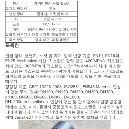
전시
개머리판쇠 용접 팔꿈치
물자의 짜임새
무쇠
연결 형태
플랜지, 소켓 및 마개
크기
표준 사이즈
표준
GB/T12593
이점
좋은 신축성, 내식성 및 고압 저항
일렬로 세우기
시멘트 박격포, 포틀랜드 시멘트
외부 코팅
금속 아연, 역청 페인트
독특한
연결 형태: 플랜지, 소켓 및 마개. 압력 반항 기준: PN10, PN16의
PN25.Mechanical 재산: 최소한도 장력 강도: 420/MPa의 최소한도
항복 강도: 300/MPa의 최소한도 신장: 7%.Anti 부식 처리: 아스팔
트 코팅은 가스관을 수송하기 위하여 이용됩니다. 그리기 아스팔트
페인트의 접착을 개량하고 건조를 가속할 수 있을 전에 관을 미리
데우기.
행정상 기준: GB/T 13295-2008, ISO2531, EN545.Material: 연성
이 있는 무쇠. 명세: DN100, DN150, DN200, DN250, DN300,
dn400, DN500, DN600, DN800, DN1000,
DN1200mm.Installation: 연성이 있는 철 관 이음쇠의 임명 공용영
역에는 소켓, 마개, 플랜지 공용영역이 있고, 소켓은 그 자리에 설치
되어야 합니다. 바다표범 어업 틈막이는 플랜지 공용영역의 임명을
위해 densified 이어야 하고, 놀이쇠는 위치에 설치될 것입니다.