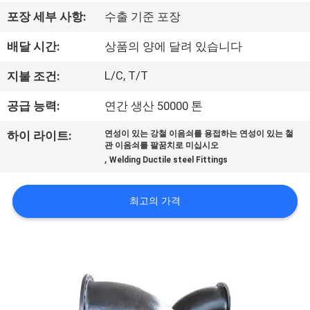
하
포장 세부 사항:
수출 기준 포장
여
배달 시간:
상품의 양에 달려 있습니다
공
L/C, T/T
지불 조건:
장
공급 능력:
연간 생산 50000 톤
여
하이 라이트:
연성이 있는 강철 이음쇠를 용접하는 연성이 있는 철
관 이음쇠를 팔꿈치로 미십시오
행
,
Welding Ductile steel Fittings
최고의 가격
품
질
관
리